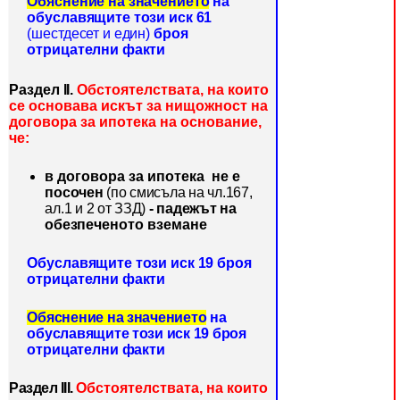
Обяснение на значението
на
обуславящите този иск 61
(шестдесет и един)
броя
отрицателни факти
Раздел ІІ.
Обстоятелствата, на които
се основава
искът за нищожност на
договора за ипотека на основание,
че:
в договора за ипотека не
е
посочен
(по смисъла на чл.167,
ал.1 и 2 от ЗЗД)
- падежът на
обез
печеното вземане
Обуславящите този иск 19 броя
отрицателни факти
Обяснение на значението
на
обуславящите този иск 19 броя
от
рицателни факти
Раздел ІІІ.
Обстоятелствата, на които