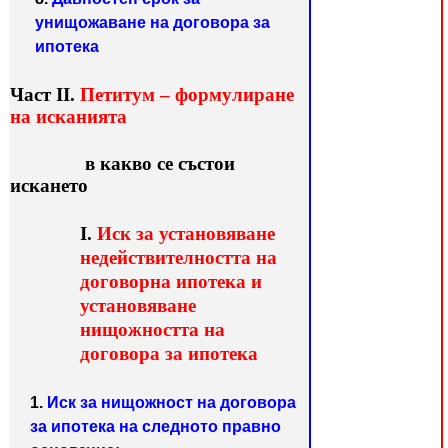
унищожаване на договора за
ипотека
Част ІІ.
Петитум – формулиране
на исканията
в какво се състои
исканетo
І.
Иск за установяване
недействителността на
договорна ипотека и
установяване
нищожността на
договора за ипотека
1.
Иск за нищожност на договора
за ипотека на следното правно