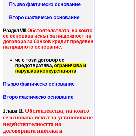
Първо фактическо
основание
Второ фактическо
основание
Раздел VІІІ.
Обстоятелствата, на които
се основава искът за нищожност на
договора за банков кредит предявен
на правното основание,
че
с този договор се
предотвратява,
ограничава и
нарушава конку
ренцията
Първо фактическо
основание
Второ фактическо
основание
Глава ІІ.
Обстоятелства, на които
се основава искът за установя
ване
недействителността на
договорната ипотека и