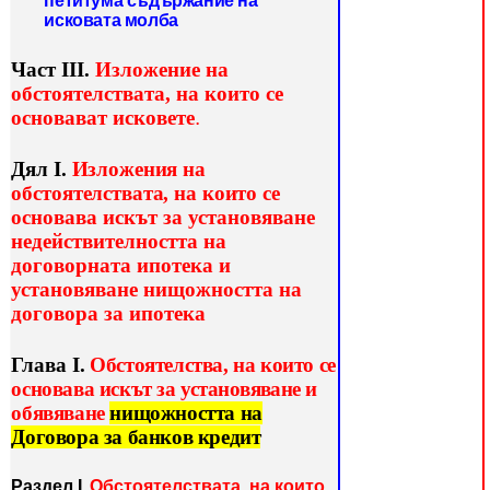
петитума съдържание на
исковата молба
Част ІІІ.
Изложение на
обстоятелствата, на които се
основават исковете
.
Дял І.
Изложения на
обстоятелствата, на които се
осно
вава искът за установяване
недействителността на
договорната ипотека и
установяване нищожността на
договора за ипотека
Глава І.
Обстоятелства, на които се
основава искът за
установяване
и
обявяване
нищожността на
Договора за банков кредит
Раздел І.
Обстоятелствата, на които