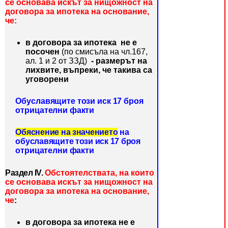
се основава
искът за нищожност на
договора за ипотека на основание,
че:
в договора за ипотека не е
посочен
(по смисъла на чл.167,
ал. 1 и 2 от ЗЗД)
- размерът на
лихвите, въпреки,
че такива са
уговорени
Обуславящите този иск 17 броя
отрицателни факти
Обяснение на значението
на
обуславящите този иск 17 броя
от
рицателни факти
Раздел ІV.
Обстоятелствата, на които
се основава
искът за нищожност на
договора за ипотека на основание,
че
:
в договора за ипотека не е