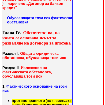
)
– наречено „Договор за банков
кредит”
Обуславящата този иск фактическа
обстановка
Глава ІV.
Обстоятелства, на
които се основава искът за
разваляне
на договора за ипотека
Раздел І.
Общата юридическа
обстановка, обуславяща този иск
Раздел І
І.
Изложение на
фактическата обстановка,
обуславяща този иск
1.
Фактическото основание на този
иск
противоправното
(по криминален
способ)
променяне от страна на