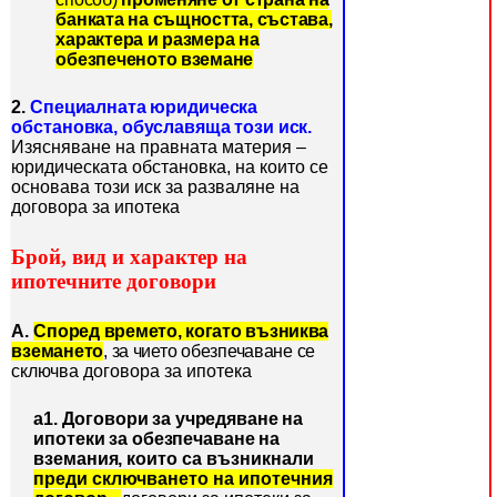
банката на същността, състава,
характера и размера на
обезпеченото вземане
2.
Специалната юридическа
обстановка, обуславяща този иск.
Изяс
няване на правната материя –
юридическата обстановка, на които се
основава този иск за разваляне на
договора за ипотека
Брой, вид и характер на
ипотечните договори
А.
Според времето, когато възниква
вземането
, за чието обезпечаване се
сключ
ва договора за ипотека
а1.
Договори за учредяване на
ипотеки за обезпечаване на
вземания,
които са възникнали
преди сключването на ипотечния