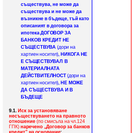
съществува, не може да
съществува и не може да
въз
никне в бъдеще, тъй като
описаният в договора за
ипотека ДОГОВОР
ЗА
БАНКОВ КРЕДИТ НЕ
СЪЩЕСТВУВА
(дори на
хартиен носител)
,
НИ
КОГА НЕ
Е СЪЩЕСТВУВАЛ В
МАТЕРИАЛНАТА
ДЕЙСТВИТЕЛНОСТ
(до
ри на
хартиен носител)
, НЕ МОЖЕ
ДА СЪЩЕСТВУВА И В
БЪДЕЩЕ
9.1.
Иск за установяване
несъществуването на правното
отношение
(по смисъла на чл.124
ГПК)
наречено „Договор за банков
кредит”
на основание
: