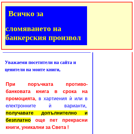
Всичко за
сломяването на
банкерския произвол
Уважаеми посетители на сайта и
ценители на моите книги,
При поръчката противо-
банковата книга в срока на
промоцията,
в хартиения ѝ или в
електронните ѝ варианти
,
получавате допълнително и
безплатно
още пет прекрасни
книги, уникални за Света !