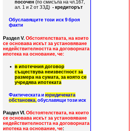
посочен
(по смисъла на чл.167,
ал. 1 и 2 от ЗЗД)
- кредиторът
Обуславящите този иск 9 броя
факти
Раздел V.
Обстоятелствата, на които
се основава
искът за установяване
недействителността на договорната
ипотека на основание, че:
в ипотечния договор
съществува неизвестност за
размера на сумата, за която се
учредява ипотеката
Фактическата и
юридичеката
обстановка,
обуславящи този иск
Раздел VІ.
Обстоятелствата, на които
се основава
искът за установяване
недействителността на договорната
ипотека на основание, че
: