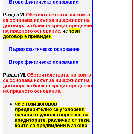
Второ фактическо
основание
Раздел VІ.
Обстоятелствата, на които
се основава искът за нищожност на
договора за банков кредит предявен
на правното основание,
че
този
договор е привиден
Първо фактическо
основание
Второ фактическо
основание
Раздел VІІ.
Обстоятелствата, на които
се основава искът за нищожност на
договора за банков кредит предявен
на правното основание,
че
с този договор
предварително са уговорени
начини за удовлетворяване
на
кредиторите, различни от тези,
които са предвидени в закона