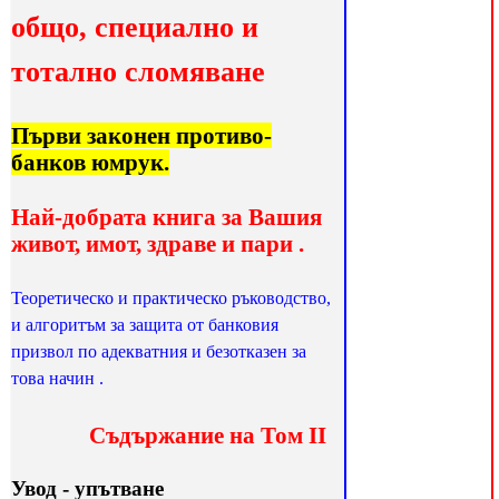
общо, специално и
тотално сломяване
Първи законен противо-
банков юмрук.
Най-добрата книга за Вашия
живот, имот, здраве и пари .
Теоретическо и практическо ръководство,
и алгоритъм за защита от банковия
призвол по адекватния и безотказен за
това начин .
Съдържание на Том ІІ
Увод - упътване