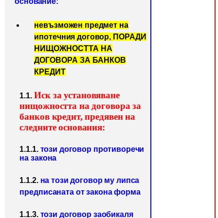
осно
ва
ние:
невъзможен предмет на
ипотечния договор, ПОРАДИ
НИЩО
ЖНОСТТА НА
ДОГОВОРА ЗА БАНКОВ
КРЕДИТ
Иск за установяване
1.1.
нищожността на договора за
банков кредит, предявен на
следните основания:
1.1.1.
този договор противоречи
на закона
1.1.2.
на този договор му липса
предписаната от закона форма
1.1.3.
този договор заобикаля