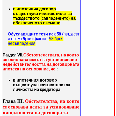
в
ипотечния договор
съществува неизвестност за
тъждеството
(съв
падението)
на
обез
печеното вземане
Обуславящите този иск 58
(петдесет
и осем)
броя факти -
58 броя
несъвпадения
Раздел VІІ.
Обстоятелствата, на които
се основава
искът за установяване
недействителността на договорната
ипотека на основание, че
:
в ипотечния договор
съществува неизвестност за
личността на кредитора
Глава ІІІ.
Обстоятелства, на които
се основава искът за установя
ване
нищожността на договора за