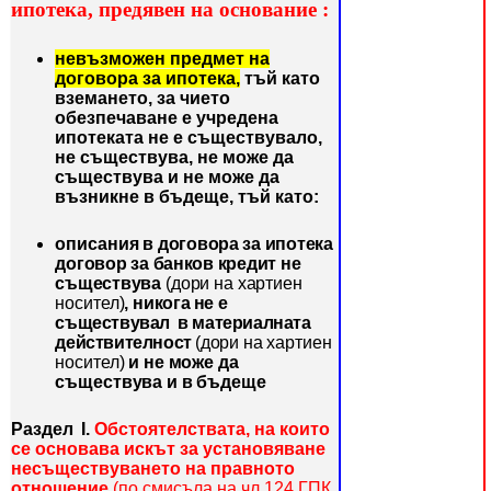
ипотека, предявен на основание :
невъзможен предмет на
договора за ипотека,
тъй като
вземането, за чието
обезпечаване е учредена
ипотеката не е съществувало,
не съществува, не може да
съществува и не може да
възникне в бъдеще, тъй като
:
описа
ния в договора за ипотека
договор за банков кредит не
съществу
ва
(дори на хартиен
носител)
,
ни
кога не е
съществувал в материалната
действителност
(до
ри
на хартиен
носител)
и не може да
съществува и в бъдеще
Раздел І.
Обстоятелствата, на които
се основава
искът за установяване
несъществуването на правното
отношение
(по смисъла на чл.124 ГПК