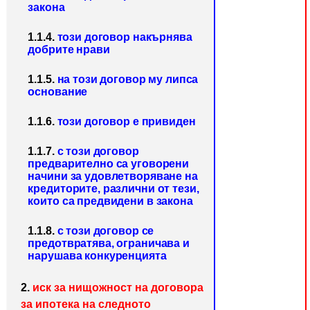
закона
1.1.4.
този договор накърнява
добрите нрави
1.1.5.
на този договор му липса
основание
1.1.6.
този договор е привиден
1.1.7.
с този договор
предварително са уговорени
начини за удовлетворяване на
кредиторите, различни от тези,
които са предвидени в закона
1.1.8.
с този договор се
предотвратява, ограничава и
нарушава конкуренцията
2.
иск за нищожност на договора
за ипотека на следното