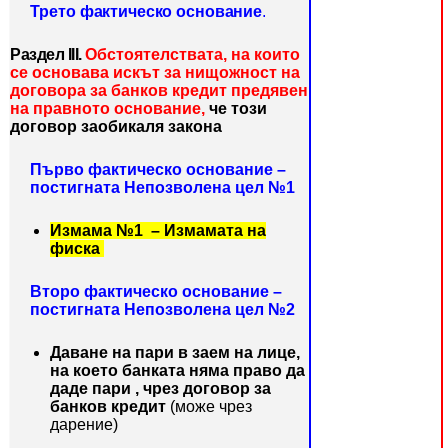
Трето фактическо основание
.
Раздел ІІІ.
Обстоятелствата, на които
се основава искът за нищожност на
договора за банков кредит предявен
на правното основание,
че
този
договор
заобикаля закона
Първо фактическо основание –
постигната Непозволена цел №1
Измама №1 – Измамата на
фиска
Второ фактическо основание –
постигната Непозволена цел №2
Даване на пари в заем на лице,
на което банката няма право да
даде пари , чрез договор за
банков кредит
(може чрез
дарение)