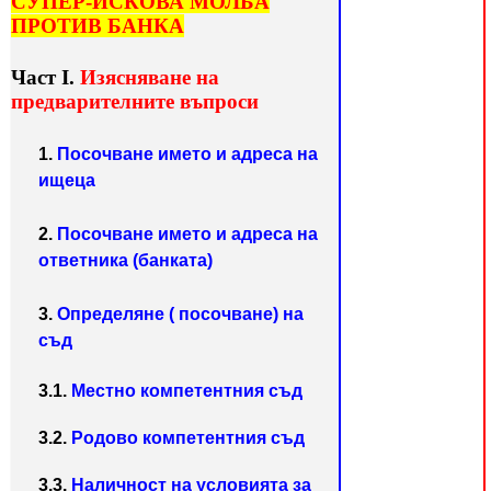
СУПЕР-ИСКОВА МОЛБА
ПРОТИВ БАНКА
Част І.
Изясняване на
предварителните въпроси
1.
Посочване името и адреса на
ищеца
2
.
Посочване името и адреса на
ответника (банката)
3.
Определяне ( посочване) на
съд
3.1.
Местно компетентния съд
3.2.
Родово компетентния съд
3.3.
Наличност на условията за