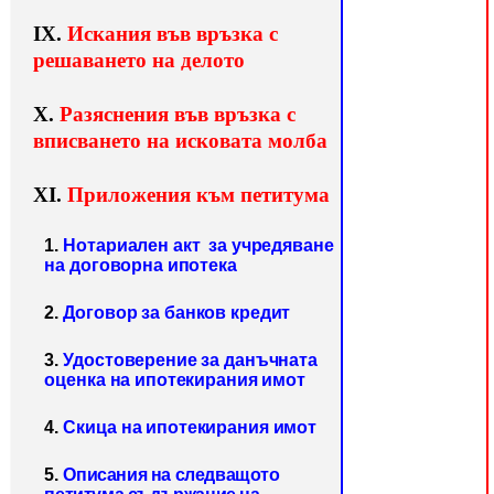
ІХ.
Искания във връзка с
решаването на делото
Х.
Разяснения във връзка с
вписването на исковата молба
ХІ.
Приложения към петитума
1.
Нотариален акт за учредяване
на договорна ипотека
2.
Д
оговор за банков кредит
3.
Удостоверение за данъчната
оценка на ипотекирания имот
4.
Скица на ипотекирания имот
5.
Описания на следващото