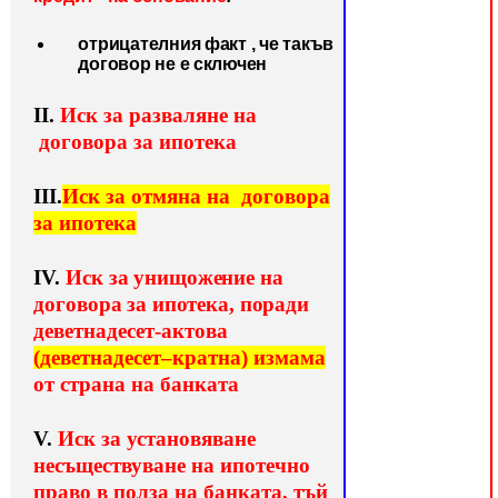
отрицателния факт
, че такъв
договор не е сключен
ІІ.
Иск за разваляне на
договора за ипотека
ІІІ.
Иск
за отмяна на договора
за ипотека
І
V.
Иск за унищожение на
договора за ипотека, поради
девет
надесет-актова
(деветнадесет–кратна) измама
от страна на банката
V.
Иск за установяване
несъществуване на ипотечно
право в полза на банката, тъй