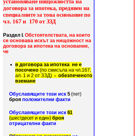
установяване нищожността на
договора за ипотека, предявен
на
специалните за това основание по
чл. 167 и 170 от ЗЗД
Раздел І.
Обстоятелствата, на които
се основава
искът за нищожност на
договора за ипотека на основание,
че
в договора за ипотека не е
посочено
(по смисъла на чл.167,
ал. 1 и 2 от ЗЗД)
- обезпеченото
вземане
Обуславящите този иск
5
(пет)
броя
положителни факти
Обуславящите този иск
61
(шестдесет и един)
броя
отрицателни факти