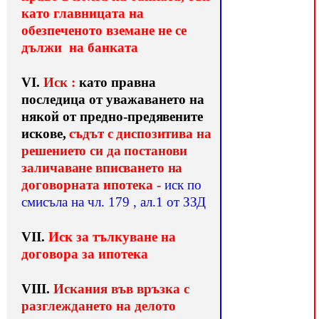
като главницата на
обезпеченото вземане не се
дължи на банката
VІ.
Иск
:
като правна
последица от уважаването на
някой от
пред
но-предявените
искове,
съдът с диспозитива на
решението си да постанови
заличаване вписването на
договор
ната ипотека -
иск по
смисъла на чл. 179 , ал.1 от ЗЗД
VІІ.
Иск за тълкуване на
договора за ипотека
VІІІ.
Искания във връзка с
разглеждането на делото