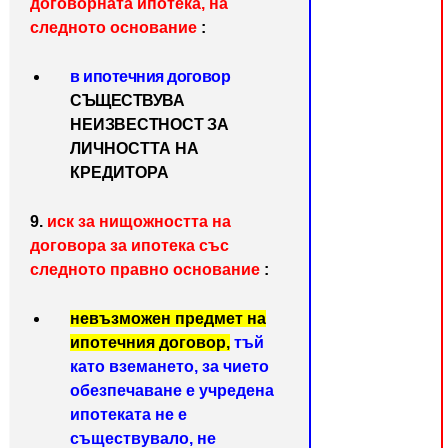
договорната ипотека, на
следното основание
:
в ипотечния договор
СЪЩЕСТВУВА
НЕИЗВЕСТНОСТ ЗА
ЛИЧНОСТТА НА
КРЕДИТОРА
9.
иск за нищожността на
договора за ипотека със
следното правно основание
:
невъзможен предмет на
ипотечния договор,
тъй
като вземането, за чието
обезпечаване е учредена
ипотеката не е
съществувало, не