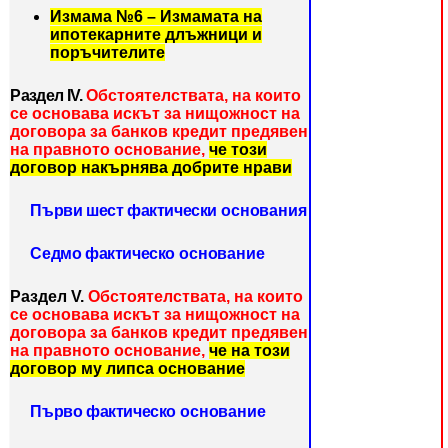
Измама №6 – Измамата на
ипотекарните длъжници и
поръчителите
Раздел ІV.
Обстоятелствата, на които
се основава искът за нищожност на
договора за банков кредит предявен
на правното основание,
че този
договор
накърнява добрите нрави
Първи шест фактически
основания
Седмо фактическо
основание
Раздел V.
Обстоятелствата, на които
се основава искът за нищожност на
договора за банков кредит предявен
на правното основание,
че на този
договор му липса основание
Първо фактическо
основание