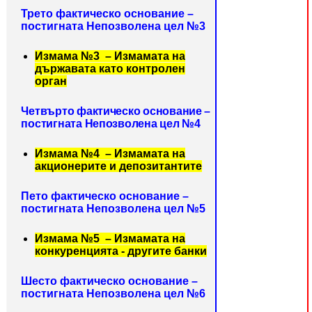
Трето фактическо основание –
постигната Непозволена цел №3
Измама №3 – Измамата на
държавата като контролен
орган
Четвърто фактическо основание –
постигната Непозволена цел №4
Измама №4 – Измамата на
акционерите и депозитантите
Пето фактическо основание –
постигната Непозволена цел №5
Измама №5 – Измамата на
конкуренцията - другите банки
Шесто фактическо основание –
постигната Непозволена цел №6